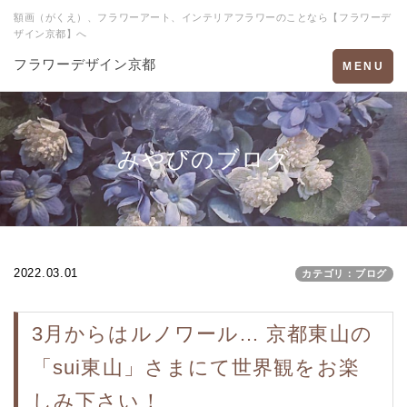
額画（がくえ）、フラワーアート、インテリアフラワーのことなら【フラワーデ
ザイン京都】へ
フラワーデザイン京都
Toggle
MENU
navigation
みやびのブログ
2022.03.01
カテゴリ：ブログ
3月からはルノワール… 京都東山の
「sui東山」さまにて世界観をお楽
しみ下さい！