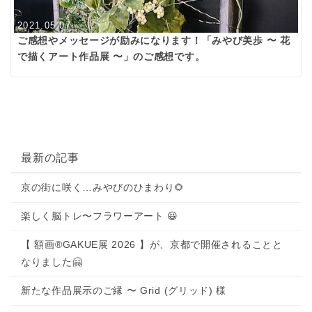
2021.05.07
ご感想やメッセージが励みになります！「みやび美歩 〜 花
で描くアート作品展 〜」のご感想です。
最新の記事
京の街に咲く…みやびのひまわり🌻
楽しく脳トレ〜フラワーアート 😆
【 額画®GAKUE展 2026 】が、京都で開催されることと
なりました🤗
新たな作品展示のご縁 〜 Grid (グリッド) 様