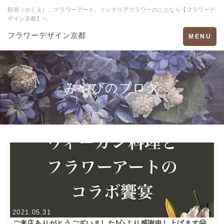
額画（がくえ）、フラワーアート、インテリアフラワーのことなら【フラワーデ
ザイン京都】へ
フラワーデザイン京都
Toggle
MENU
navigation
みやびのブログ
2021.05.31
ご来店ありがとうございました❗心より感謝申し上げます🤗