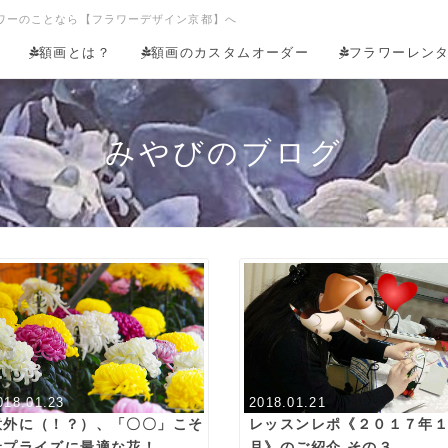
ワーのことなら【フラワーデザイン京都】へ
額画とは？
額画のカスタムオーダー
フラワーレン
みやびのブログ
018.01.23
2018.01.21
意外に（！？）、「〇〇」こそ
レッスンレポ《２０１７年
サプライズに最適な花！
月》のご紹介 その３