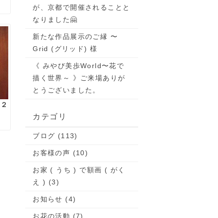
が、京都で開催されることと
なりました🤗
新たな作品展示のご縁 〜
Grid (グリッド) 様
《 みやび美歩World〜花で
描く世界～ 》ご来場ありが
とうございました。
１２
カテゴリ
ブログ (113)
お客様の声 (10)
お家 ( うち ) で額画 ( がく
え ) (3)
お知らせ (4)
お花の活動 (7)