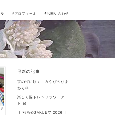
タル
プロフィール
お問い合わせ
最新の記事
京の街に咲く…みやびのひま
わり🌻
楽しく脳トレ〜フラワーアー
ト 😆
１２
【 額画®GAKUE展 2026 】