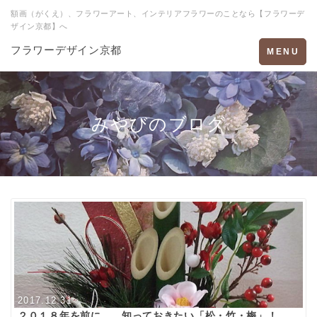
額画（がくえ）、フラワーアート、インテリアフラワーのことなら【フラワーデ
ザイン京都】へ
フラワーデザイン京都
Toggle
MENU
navigation
みやびのブログ
2017.12.31
２０１８年を前に、、知っておきたい「松・竹・梅」！