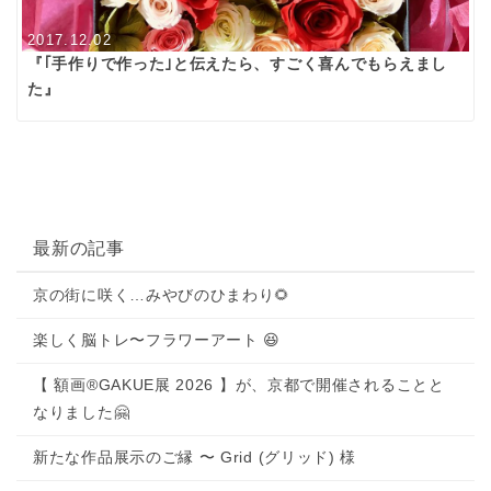
2017.12.02
『｢手作りで作った｣と伝えたら、すごく喜んでもらえまし
た』
最新の記事
京の街に咲く…みやびのひまわり🌻
楽しく脳トレ〜フラワーアート 😆
【 額画®GAKUE展 2026 】が、京都で開催されることと
なりました🤗
新たな作品展示のご縁 〜 Grid (グリッド) 様