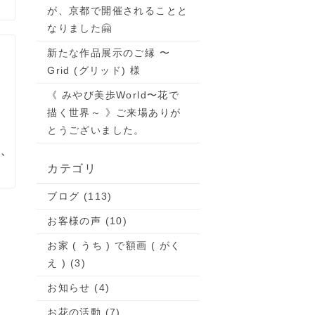
が、京都で開催されることと
なりました🤗
新たな作品展示のご縁 〜
Grid (グリッド) 様
《 みやび美歩World〜花で
描く世界～ 》ご来場ありが
とうございました。
に、
カテゴリ
ブログ (113)
お客様の声 (10)
お家 ( うち ) で額画 ( がく
え ) (3)
お知らせ (4)
お花の活動 (7)