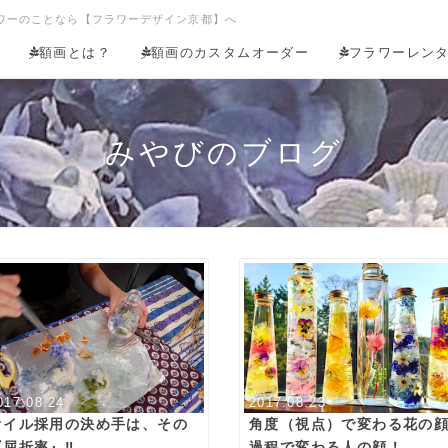
ワーのことなら【フラワーデザイン京都】へ
額画とは？
額画のカスタムオーダー
フラワーレン
みやびのブログ
017.08.24
2017.08.23
オイル採用の決め手は、その
角度（視点）で変わる花の
『屈折率』‼
過程で変わる人の顔！