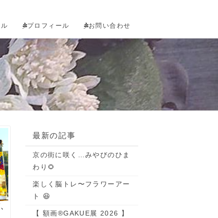
タル
プロフィール
お問い合わせ
最新の記事
京の街に咲く…みやびのひま
わり🌻
楽しく脳トレ〜フラワーアー
ト 😆
顔、
【 額画®GAKUE展 2026 】