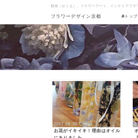
額画（がくえ）、フラワーアート、インテリアフラ
フラワーデザイン京都
トップ
2017.08.30
2
お花がイキイキ！理由はオイル
にありました。