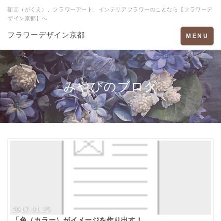
額画（がくえ）、フラワーアート、インテリアフラワーのことなら【フラワーデ
ザイン京都】へ
フラワーデザイン京都
Toggle
MENU
navigation
みやびのブログ
2017.01.25
「色（カラー）がイメージを作り出す！